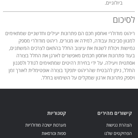
ביולוגיים.
לסיכום
ריהוט מודולרי ואחסון חכם הם פתרונות יעילים וחדשניים שמתאימים
למגוון סביבות עבודה, למידה או מגורים. ריהוט מודולרי מספק
גמישות ויכולת לשנות את עיצוב החלל בהתאם לצרכים המשתנים,
בעוד פתרונות אחסון חכמים מאפשרים לארגן את החלל בצורה
אסתטית ויעילה. על ידי בחירת רהיטים שמתאימים לגודל ולסגנון
החלל, ניתן להבטיח שהריהוט יתפקד בצורה אופטימלית לאורך זמן
ויספק פתרונות ארגון שמקלים על השימוש בחלל.
קישורים מהירים
קטגוריות
הצהרת נגישות
מערכות ישיבה מודולריות
הפרויקטים שלנו
ספות וכורסאות