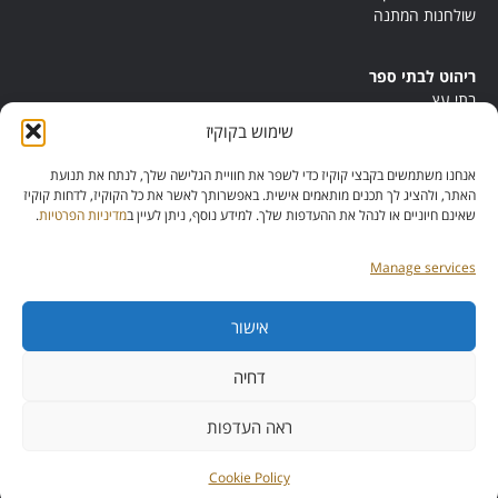
שולחנות המתנה
ריהוט לבתי ספר
בתי עץ
במות ישיבה
שימוש בקוקיז
ריהוט לחדרי מורים
ריהוט מונטסורי
אנחנו משתמשים בקבצי קוקיז כדי לשפר את חוויית הגלישה שלך, לנתח את תנועת
ריהוט אנתרופוסופי
האתר, ולהציג לך תכנים מותאמים אישית. באפשרותך לאשר את כל הקוקיז, לדחות קוקיז
שאינם חיוניים או לנהל את ההעדפות שלך. למידע נוסף, ניתן לעיין ב
מדיניות הפרטיות
.
Manage services
אישור
מס’ ספק:
11013081
מס’ תוכנית:
דחיה
42257
ראה העדפות
כל הזכויות שמורות להייטק דיזיין
Cookie Policy