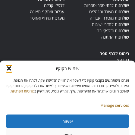
שולחנות לבתי ספר וספריות
דלפקי קבלה
שולחנות משרד ומנהלים
עגלות ומתקני תצוגה
שולחנות מזכירה ועבודה
מערכות מידוף ואחסון
שולחנות לחדרי ישיבות
שולחנות ודלפקי בר
שולחנות המתנה
ריהוט לבתי ספר
בתי עץ
במות ישיבה
שימוש בקוקיז
ריהוט לחדרי מורים
ריהוט מונטסורי
אנחנו משתמשים בקבצי קוקיז כדי לשפר את חוויית הגלישה שלך, לנתח את תנועת
ריהוט אנתרופוסופי
האתר, ולהציג לך תכנים מותאמים אישית. באפשרותך לאשר את כל הקוקיז, לדחות קוקיז
שאינם חיוניים או לנהל את ההעדפות שלך. למידע נוסף, ניתן לעיין ב
מדיניות הפרטיות
.
Manage services
אישור
מס’ ספק:
11013081
מס’ תוכנית:
דחיה