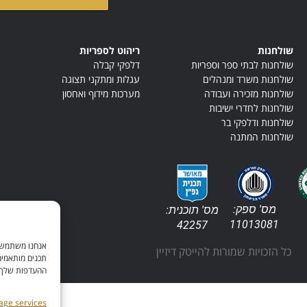
שולחנות
ריהוט לספריות
שולחנות לבתי ספר וספריות
דלפקי קבלה
שולחנות משרד ומנהלים
עגלות ומתקני תצוגה
שולחנות מזכירה ועבודה
מערכות מידוף ואחסון
שולחנות לחדרי ישיבות
שולחנות ודלפקי בר
שולחנות המתנה
מס' ספק:
מס' תוכנית:
11013081
42257
אנחנו משתמשים
כל הזכויות שמורות להייטק דיזיין
תכנים מותאמים
ההעדפות שלך. ל
ge services