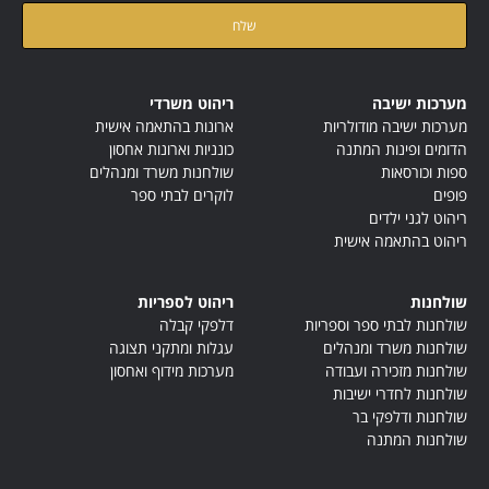
קראתי ואני מאשר/ת את
מדיניות הפרטיות
של האתר
מערכות ישיבה
ריהוט משרדי
מערכות ישיבה מודולריות
ארונות בהתאמה אישית
הדומים ופינות המתנה
כונניות וארונות אחסון
ספות וכורסאות
שולחנות משרד ומנהלים
פופים
לוקרים לבתי ספר
ריהוט לגני ילדים
ריהוט בהתאמה אישית
שולחנות
ריהוט לספריות
שולחנות לבתי ספר וספריות
דלפקי קבלה
שולחנות משרד ומנהלים
עגלות ומתקני תצוגה
שולחנות מזכירה ועבודה
מערכות מידוף ואחסון
שולחנות לחדרי ישיבות
שולחנות ודלפקי בר
שולחנות המתנה