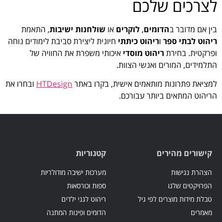
לצרכים שלכם
בין אם מדובר ב
הדומים
,
לוקרים
או
שולחנות ישיבות
, התאמת
ריהוט לבתי ספר
ו
ריהוט כיתתי
חיונית ליצירת סביבת לימודים נוחה
ופרקטית. בחירת
ריהוט מוסדי
איכותי משפרת את החוויה של
התלמידים, המורים ואנשי הצוות.
למציאת פתרונות מותאמים אישית, בקרו באתר
HTDesign
ובחרו את
הריהוט המתאים ביותר עבורכם.
קישורים מהירים
קטגוריות
הצהרת נגישות
מערכות ישיבה מודולריות
הפרויקטים שלנו
ספות וכורסאות
טבלת מידות מוצרים לפי גיל
ריהוט לגני ילדים
מאמרים
הדומים ופינות המתנה