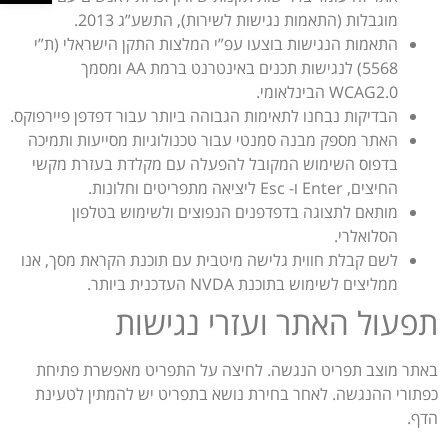
מוגבלות (התאמות נגישות לשירות), התשע”ג 2013.
התאמות הנגישות בוצעו עפ”י המלצות התקן הישראלי (ת”י
5568) לנגישות תכנים באינטרנט ברמת AA ומסמך
WCAG2.0 הבינלאומי.
הבדיקות נבחנו לתאימות הגבוהה ביותר עבור דפדפן פיירפוקס.
האתר מספק מבנה סמנטי עבור טכנולוגיות מסייעות ותמיכה
בדפוס השימוש המקובל להפעלה עם מקלדת בעזרת מקשי
החיצים, Enter ו- Esc ליציאה מתפריטים וחלונות.
מותאם לתצוגה בדפדפנים הנפוצים ולשימוש בטלפון
הסלואלרי.
לשם קבלת חווית גלישה מיטבית עם תוכנת הקראת מסך, אנו
ממליצים לשימוש בתוכנת NVDA העדכנית ביותר.
תפעול האתר ועזרי נגישות
באתר מוצב תפריט הנגשה. לחיצה על התפריט מאפשרת פתיחת
כפתורי ההנגשה. לאחר בחירת נושא בתפריט יש להמתין לטעינת
הדף.