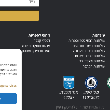
קראתי ואני מאשר/ת א
שולחנות
ריהוט לספריות
שולחנות לבתי ספר וספריות
דלפקי קבלה
שולחנות משרד ומנהלים
עגלות ומתקני תצוגה
שולחנות מזכירה ועבודה
מערכות מידוף ואחסון
שולחנות לחדרי ישיבות
שולחנות ודלפקי בר
אנחנו משתמשים
שולחנות המתנה
תכנים מותאמים
ההעדפות שלך. ל
ge services
מס' ספק:
מס' תוכנית:
11013081
42257
א
כל הזכויות שמורות להייטק דיזיין