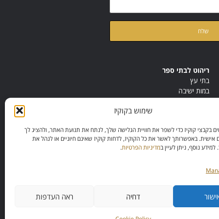
ת
מדיניות הפרטיות
של האתר
ריהוט לבתי ספר
בתי עץ
במות ישיבה
ריהוט לחדרי מורים
שימוש בקוקיז
ריהוט מונטסורי
ריהוט אנתרופוסופי
 בקבצי קוקיז כדי לשפר את חוויית הגלישה שלך, לנתח את תנועת האתר, ולהציג לך
 אישית. באפשרותך לאשר את כל הקוקיז, לדחות קוקיז שאינם חיוניים או לנהל את
מידע נוסף, ניתן לעיין ב
מדיניות הפרטיות
.
Mana
ישור
דחיה
ראה העדפות
Cookie Policy