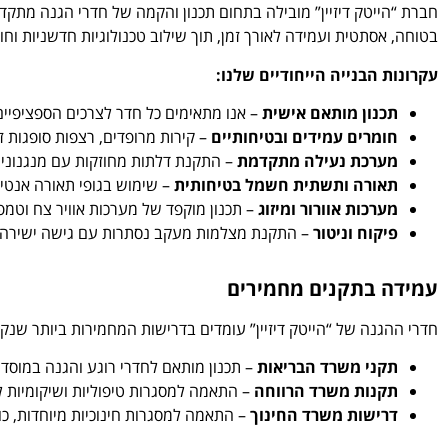
חברת “הייטק דיזיין” מובילה בתחום תכנון והקמה של חדרי הגנה מתקד
בטוחה, אסתטית ועמידה לאורך זמן, תוך שילוב טכנולוגיות חדשניות וחומ
עקרונות הבנייה הייחודיים שלנו:
תכנון מותאם אישית
– אנו מתאימים כל חדר לצרכים הספציפיי
חומרים עמידים ובטיחותיים
– קירות מרופדים, רצפות סופגות ז
מערכת נעילה מתקדמת
– התקנת דלתות מחוזקות עם מנגנוני 
תאורה ותשתית חשמל בטיחותית
– שימוש בגופי תאורה אנטי-
מערכות אוורור ומיזוג
– תכנון מוקפד של מערכות אוויר צח וטמפ
פיקוח וניטור
– התקנת מצלמות מעקב נסתרות עם גישה ישירה לאנ
עמידה בתקנים מחמירים
חדרי ההגנה של “הייטק דיזיין” עומדים בדרישות המחמירות ביותר שנקבע
תקני משרד הבריאות
– תכנון מותאם לחדרי רוגע והגנה במוסדות
תקנות משרד הרווחה
– התאמה למסגרות טיפוליות ושיקומיות לא
דרישות משרד החינוך
– התאמה למסגרות חינוכיות מיוחדות, כו