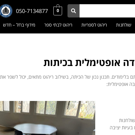
050-7134877
0
שולחנות
ריהוט לספריות
ריהוט לבתי ספר
מידוף ברזל – חדש
דה אופטימלית בכיתות
לימודים. תכנון נכון של הכיתה, בשילוב ריהוט מתאים, יכול לשפר את הר
בה אופטימלית:
שולחנות
בעיות יציבה