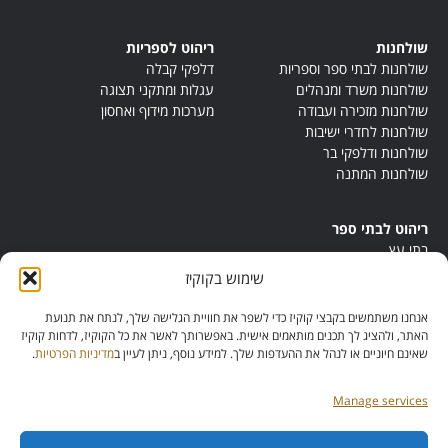
שולחנות
ריהוט לספריות
שולחנות לבתי ספר וספריות
דלפקי קבלה
שולחנות משרד ומנהלים
עגלות ומתקני תצוגה
שולחנות מזכירה ועבודה
מערכות מידוף ואחסון
שולחנות לחדרי ישיבות
שולחנות ודלפקי בר
שולחנות המתנה
ריהוט לבתי ספר
בתי עץ
במות ישיבה
שימוש בקוקיז
ריהוט לחדרי מורים
ריהוט מונטסורי
אנחנו משתמשים בקבצי קוקיז כדי לשפר את חוויית הגלישה שלך, לנתח את תנועת
ריהוט אנתרופוסופי
האתר, ולהציג לך תכנים מותאמים אישית. באפשרותך לאשר את כל הקוקיז, לדחות קוקיז
שאינם חיוניים או לנהל את ההעדפות שלך. למידע נוסף, ניתן לעיין ב
מדיניות הפרטיות
.
Manage services