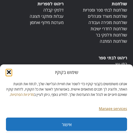
שולחנות
ריהוט לספריות
שולחנות לבתי ספר וספריות
דלפקי קבלה
שולחנות משרד ומנהלים
עגלות ומתקני תצוגה
שולחנות מזכירה ועבודה
מערכות מידוף ואחסון
שולחנות לחדרי ישיבות
שולחנות ודלפקי בר
שולחנות המתנה
ריהוט לבתי ספר
בתי עץ
במות ישיבה
שימוש בקוקיז
ריהוט לחדרי מורים
ריהוט מונטסורי
אנחנו משתמשים בקבצי קוקיז כדי לשפר את חוויית הגלישה שלך, לנתח את תנועת
ריהוט אנתרופוסופי
האתר, ולהציג לך תכנים מותאמים אישית. באפשרותך לאשר את כל הקוקיז, לדחות קוקיז
שאינם חיוניים או לנהל את ההעדפות שלך. למידע נוסף, ניתן לעיין ב
מדיניות הפרטיות
.
Manage services
אישור
מס’ ספק: