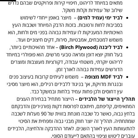
מתאים במיוחד לריהוט, חיפויי קירות ופרויקטים שבהם נדרש
שילוב של עמידות וקלות משקל.
לביד ימי (עמיד למים)
– מיוצר באופן ייחודי לשימוש
בסביבות לחות ורטובות. בזכות הדבק המיוחד ושכבות העץ
האיכותיות המעניקות לו עמידות גבוהה בפני מים ולחות, הוא
משמש למטבחים, אמבטיות, סירות, דקים חיצוניים ועוד.
לביד ליבנה
(Birch Plywood)
– אחד מהאיכותיים ביותר,
בעל חוזק יוצא דופן ומראה טבעי מרשים. הוא פופולרי במיוחד
לריהוט יוקרתי, משטחי עבודה, דקורציות מעוצבות ומוצרים
הדורשים עמידות גבוהה לאורך זמן.
לביד
MDF
מצופה
– משמש לעיתים קרובות בעיצוב פנים
ובנגרות מדויקת, אך בניגוד ללבידים רגילים, הוא מיוצר מסיבי
עץ דחוסים ולכן פחות עמיד בלחות ובמשקל כבד.
תהליך הייצור של הלבידים
– הייצור מתחיל בבחירת העצים
המתאימים, קליפתם, חיתוכם לפרוסות דקות (פורנירים) והדבקתם
בלחץ גבוה, כאשר כל שכבה מונחת בזווית של 90 מעלות לשכבה
שמתחתיה. תהליך זה יוצר חוזק מבני גבוה ומפחית את הסיכוי
להתעוותות העץ לאורך השנים. לאחר ההדבקה והלחיצה, הלבידים
עוברים ליטוש וציפוי בהתאם לייעודם הסופי.