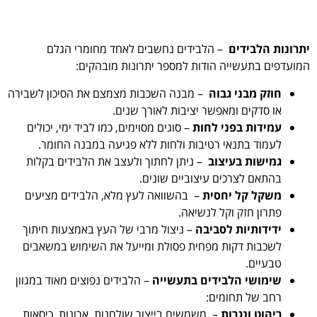
יתרונות הלבידים
– הלבידים נחשבים לאחד מחומרי הגלם
המועדפים בתעשייה הודות למספר יתרונות מובהקים:
חוזק מבני גבוה
– מבנה השכבות מצמצם את הסיכון לשבירה
או סדקים ומאפשר יציבות לאורך שנים.
עמידות בפני לחות
– סוגים מסוימים, כמו לביד ימי, יכולים
לעמוד בתנאי רטיבות ולחות ללא פגיעה במבנה החומר.
גמישות בעיצוב
– ניתן לחתוך ולעצב את הלבידים בקלות
בהתאם לצרכים עיצוביים שונים.
משקל קל יחסית
– בהשוואה לעץ מלא, הלבידים מציעים
פתרון חזק וקל לנשיאה.
ידידותיות לסביבה
– ניצול מרבי של העץ באמצעות חיתוך
לשכבות דקות מפחית פסולת ומייעל את השימוש במשאבים
טבעיים.
שימושי הלבידים בתעשייה
– הלבידים נפוצים מאוד במגוון
רחב של תחומים:
ריהוט ונגרות
– משמשים בייצור שולחנות, ארונות, כיסאות,