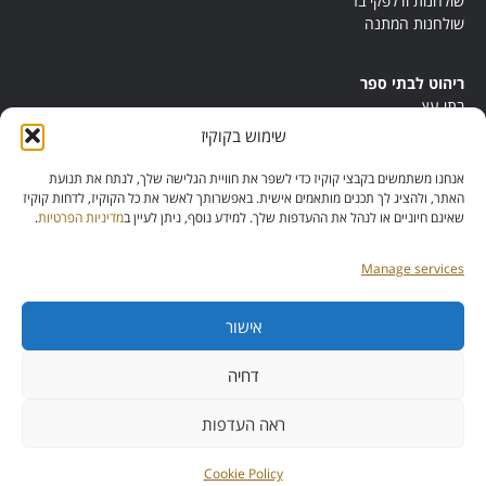
שולחנות ודלפקי בר
שולחנות המתנה
ריהוט לבתי ספר
בתי עץ
במות ישיבה
שימוש בקוקיז
ריהוט לחדרי מורים
ריהוט מונטסורי
אנחנו משתמשים בקבצי קוקיז כדי לשפר את חוויית הגלישה שלך, לנתח את תנועת
ריהוט אנתרופוסופי
האתר, ולהציג לך תכנים מותאמים אישית. באפשרותך לאשר את כל הקוקיז, לדחות קוקיז
שאינם חיוניים או לנהל את ההעדפות שלך. למידע נוסף, ניתן לעיין ב
מדיניות הפרטיות
.
Manage services
אישור
מס’ ספק:
11013081
מס’ תוכנית:
דחיה
42257
ראה העדפות
כל הזכויות שמורות להייטק דיזיין
Cookie Policy