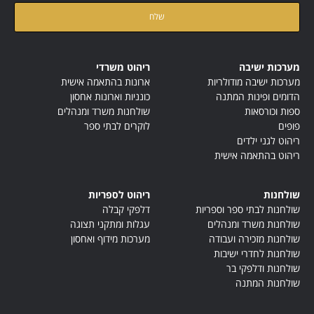
קראתי ואני מאשר/ת את
מדיניות הפרטיות
של האתר
מערכות ישיבה
ריהוט משרדי
מערכות ישיבה מודולריות
ארונות בהתאמה אישית
הדומים ופינות המתנה
כונניות וארונות אחסון
ספות וכורסאות
שולחנות משרד ומנהלים
פופים
לוקרים לבתי ספר
ריהוט לגני ילדים
ריהוט בהתאמה אישית
שולחנות
ריהוט לספריות
שולחנות לבתי ספר וספריות
דלפקי קבלה
שולחנות משרד ומנהלים
עגלות ומתקני תצוגה
שולחנות מזכירה ועבודה
מערכות מידוף ואחסון
שולחנות לחדרי ישיבות
שולחנות ודלפקי בר
שולחנות המתנה