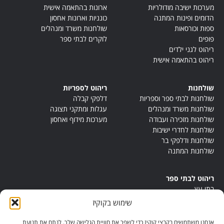
מערכות ישיבה מודולריות
ארונות בהתאמה אישית
הדומים ופינות המתנה
כונניות וארונות אחסון
ספות וכורסאות
שולחנות משרד ומנהלים
פופים
לוקרים לבתי ספר
ריהוט לגני ילדים
ריהוט בהתאמה אישית
שולחנות
ריהוט לספריות
שולחנות לבתי ספר וספריות
דלפקי קבלה
שולחנות משרד ומנהלים
עגלות ומתקני תצוגה
שולחנות מזכירה ועבודה
מערכות מידוף ואחסון
שולחנות לחדרי ישיבות
שולחנות ודלפקי בר
שולחנות המתנה
ריהוט לבתי ספר
בתי עץ
במות ישיבה
שימוש בקוקיז
ריהוט לחדרי מורים
ריהוט מונטסורי
אנחנו משתמשים בקבצי קוקיז כדי לשפר את חוויית הגלישה שלך, לנתח את תנועת