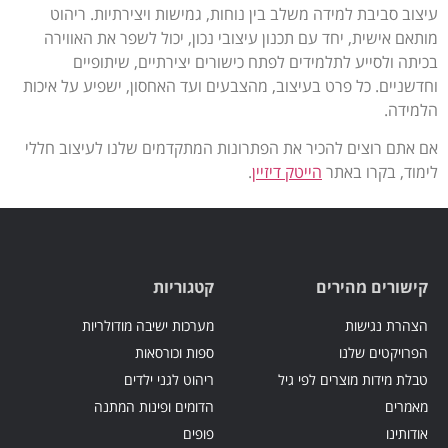
עיצוב סביבת למידה משלב בין נוחות, גמישות ויצירתיות. ריהוט
מותאם אישית, יחד עם תכנון עיצובי נכון, יכול לשפר את האווירה
בכיתה ולסייע לתלמידים לפתח כישורים יצירתיים, שיתופיים
וחדשניים. כל פרט בעיצוב, מהצבעים ועד האחסון, ישפיע על איכות
הלמידה.
אם אתם רוצים להכיר את הפתרונות המתקדמים שלנו לעיצוב חללי
לימוד, בקרו באתר
הייטק דיזיין
.
קישורים מהירים
קטגוריות
הצהרת נגישות
מערכות ישיבה מודולריות
הפרויקטים שלנו
ספות וכורסאות
טבלת מידות מוצרים לפי גיל
ריהוט לגני ילדים
מאמרים
הדומים ופינות המתנה
אודותינו
פופים