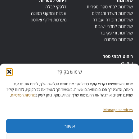
שולחנות
ריהוט לספריות
שולחנות לבתי ספר וספריות
דלפקי קבלה
שולחנות משרד ומנהלים
עגלות ומתקני תצוגה
שולחנות מזכירה ועבודה
מערכות מידוף ואחסון
שולחנות לחדרי ישיבות
שולחנות ודלפקי בר
שולחנות המתנה
ריהוט לבתי ספר
בתי עץ
במות ישיבה
שימוש בקוקיז
ריהוט לחדרי מורים
ריהוט מונטסורי
אנחנו משתמשים בקבצי קוקיז כדי לשפר את חוויית הגלישה שלך, לנתח את תנועת
ריהוט אנתרופוסופי
האתר, ולהציג לך תכנים מותאמים אישית. באפשרותך לאשר את כל הקוקיז, לדחות קוקיז
שאינם חיוניים או לנהל את ההעדפות שלך. למידע נוסף, ניתן לעיין ב
מדיניות הפרטיות
.
Manage services
אישור
מס’ ספק:
11013081
מס’ תוכנית: