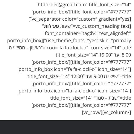
htdorder@gmail.com” title_font_size=”14″
title_font_color=”#777777″][/porto_info_box]
[vc_separator color=”custom” gradient=”yes”]
[vc_custom_heading text=”שעות
פעילות
”
font_container=”tag:h4|text_align:left”
use_theme_fonts=”yes” skin=”primary”][porto_info_box
icon=”fa fa-clock-o” icon_size=”14″ title=”ראשון – חמישי מ
8:00 ועד 19:00″ title_font_size=”14″
title_font_color=”#777777″][/porto_info_box]
[porto_info_box icon=”fa fa-clock-o” icon_size=”14″
title=”שישי מ 9:00 ועד 12:00″ title_font_size=”14″
title_font_color=”#777777″][/porto_info_box]
[porto_info_box icon=”fa fa-clock-o” icon_size=”14″
title=”שבת – סגור” title_font_size=”14″
title_font_color=”#777777″][/porto_info_box]
[/vc_column][/vc_row]