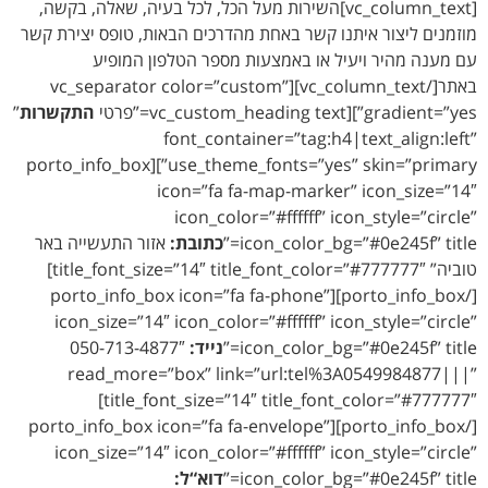
[vc_column_text]השירות מעל הכל, לכל בעיה, שאלה, בקשה,
מוזמנים ליצור איתנו קשר באחת מהדרכים הבאות, טופס יצירת קשר
עם מענה מהיר ויעיל או באמצעות מספר הטלפון המופיע
באתר[/vc_column_text][vc_separator color=”custom”
gradient=”yes”][vc_custom_heading text=”פרטי
התקשרות
”
font_container=”tag:h4|text_align:left”
use_theme_fonts=”yes” skin=”primary”][porto_info_box
icon=”fa fa-map-marker” icon_size=”14″
icon_color=”#ffffff” icon_style=”circle”
icon_color_bg=”#0e245f” title=”
כתובת:
אזור התעשייה באר
טוביה” title_font_size=”14″ title_font_color=”#777777″]
[/porto_info_box][porto_info_box icon=”fa fa-phone”
icon_size=”14″ icon_color=”#ffffff” icon_style=”circle”
icon_color_bg=”#0e245f” title=”
נייד:
050-713-4877″
read_more=”box” link=”url:tel%3A0549984877|||”
title_font_size=”14″ title_font_color=”#777777″]
[/porto_info_box][porto_info_box icon=”fa fa-envelope”
icon_size=”14″ icon_color=”#ffffff” icon_style=”circle”
icon_color_bg=”#0e245f” title=”
דוא“ל: