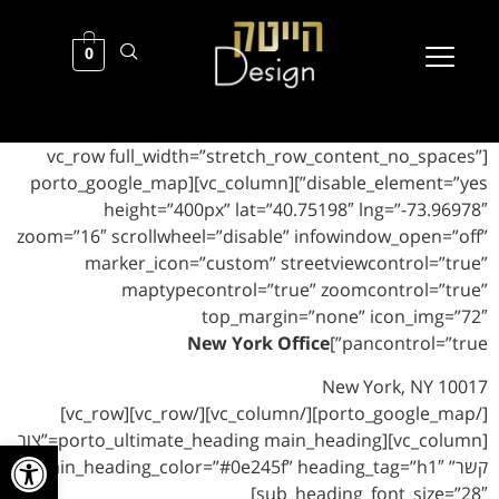
0
[vc_row full_width=”stretch_row_content_no_spaces”
disable_element=”yes”][vc_column][porto_google_map
height=”400px” lat=”40.75198″ lng=”-73.96978″
zoom=”16″ scrollwheel=”disable” infowindow_open=”off”
marker_icon=”custom” streetviewcontrol=”true”
maptypecontrol=”true” zoomcontrol=”true”
top_margin=”none” icon_img=”72″
New York Office
pancontrol=”true”]
New York, NY 10017
[/porto_google_map][/vc_column][/vc_row][vc_row]
[vc_column][porto_ultimate_heading main_heading=”צור
פתח סרגל
קשר” main_heading_color=”#0e245f” heading_tag=”h1″
sub_heading_font_size=”28″]