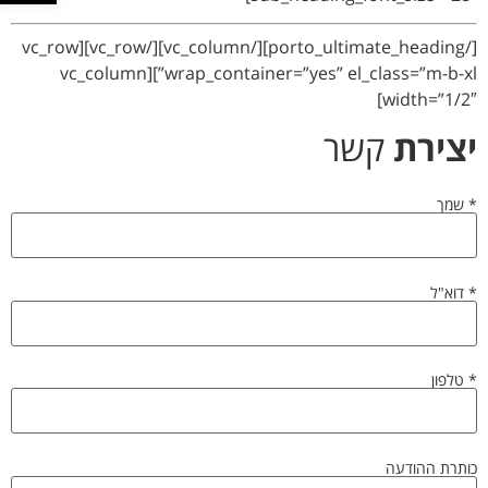
[/porto_ultimate_heading][/vc_column][/vc_row][vc_row
wrap_container=”yes” el_class=”m-b-xl”][vc_column
width=”1/2″]
יצירת
קשר
שמך *
דוא"ל *
טלפון *
כותרת ההודעה