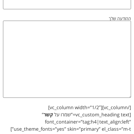
ההודעה שלך
[/vc_column][vc_column width=”1/2″]
[vc_custom_heading text=”שמרו על
קשר
”
font_container=”tag:h4|text_align:left”
use_theme_fonts=”yes” skin=”primary” el_class=”m-t”]