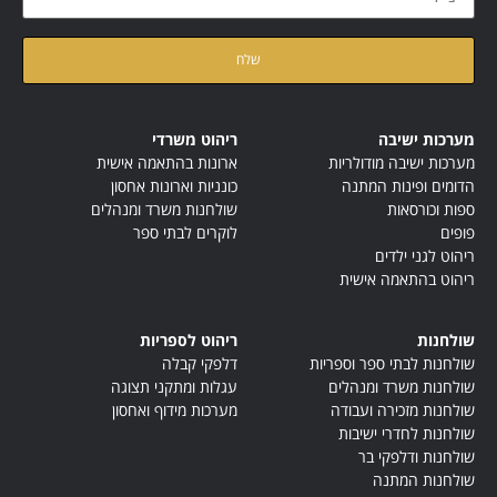
קראתי ואני מאשר/ת את
מדיניות הפרטיות
של האתר
מערכות ישיבה
ריהוט משרדי
מערכות ישיבה מודולריות
ארונות בהתאמה אישית
הדומים ופינות המתנה
כונניות וארונות אחסון
ספות וכורסאות
שולחנות משרד ומנהלים
פופים
לוקרים לבתי ספר
ריהוט לגני ילדים
ריהוט בהתאמה אישית
שולחנות
ריהוט לספריות
שולחנות לבתי ספר וספריות
דלפקי קבלה
שולחנות משרד ומנהלים
עגלות ומתקני תצוגה
שולחנות מזכירה ועבודה
מערכות מידוף ואחסון
שולחנות לחדרי ישיבות
שולחנות ודלפקי בר
שולחנות המתנה