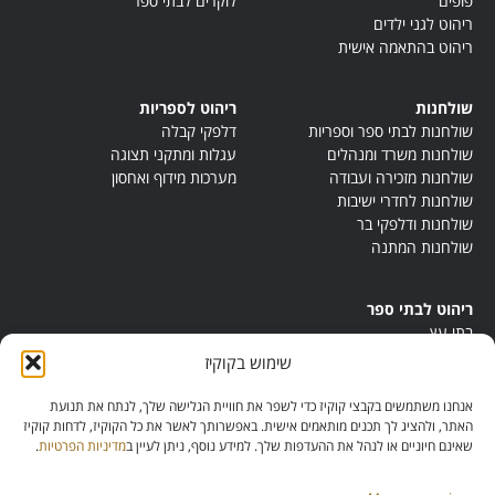
פופים
לוקרים לבתי ספר
ריהוט לגני ילדים
ריהוט בהתאמה אישית
שולחנות
ריהוט לספריות
שולחנות לבתי ספר וספריות
דלפקי קבלה
שולחנות משרד ומנהלים
עגלות ומתקני תצוגה
שולחנות מזכירה ועבודה
מערכות מידוף ואחסון
שולחנות לחדרי ישיבות
שולחנות ודלפקי בר
שולחנות המתנה
ריהוט לבתי ספר
בתי עץ
במות ישיבה
שימוש בקוקיז
ריהוט לחדרי מורים
ריהוט מונטסורי
אנחנו משתמשים בקבצי קוקיז כדי לשפר את חוויית הגלישה שלך, לנתח את תנועת
ריהוט אנתרופוסופי
האתר, ולהציג לך תכנים מותאמים אישית. באפשרותך לאשר את כל הקוקיז, לדחות קוקיז
שאינם חיוניים או לנהל את ההעדפות שלך. למידע נוסף, ניתן לעיין ב
מדיניות הפרטיות
.