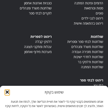
הדומים ופינות המתנה
כונניות וארונות אחסון
ספות וכורסאות
שולחנות משרד ומנהלים
פופים
לוקרים לבתי ספר
ריהוט לגני ילדים
ריהוט בהתאמה אישית
שולחנות
ריהוט לספריות
שולחנות לבתי ספר וספריות
דלפקי קבלה
שולחנות משרד ומנהלים
עגלות ומתקני תצוגה
שולחנות מזכירה ועבודה
מערכות מידוף ואחסון
שולחנות לחדרי ישיבות
שולחנות ודלפקי בר
שולחנות המתנה
ריהוט לבתי ספר
בתי עץ
במות ישיבה
שימוש בקוקיז
ריהוט לחדרי מורים
ריהוט מונטסורי
אנחנו משתמשים בקבצי קוקיז כדי לשפר את חוויית הגלישה שלך, לנתח את תנועת
ריהוט אנתרופוסופי
האתר, ולהציג לך תכנים מותאמים אישית. באפשרותך לאשר את כל הקוקיז, לדחות קוקיז