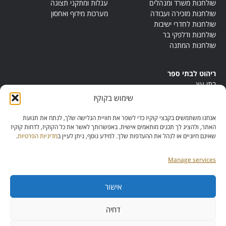
שולחנות משרד ומנהלים
עגלות ומתקני תצוגה
שולחנות מזכירה ועבודה
מערכות מידוף ואחסון
שולחנות לחדרי ישיבות
שולחנות ודלפקי בר
שולחנות המתנה
ריהוט לבתי ספר
בתי עץ
במות ישיבה
שימוש בקוקיז
ריהוט לחדרי מורים
ריהוט מונטסורי
אנחנו משתמשים בקבצי קוקיז כדי לשפר את חוויית הגלישה שלך, לנתח את תנועת
ריהוט אנתרופוסופי
האתר, ולהציג לך תכנים מותאמים אישית. באפשרותך לאשר את כל הקוקיז, לדחות קוקיז
שאינם חיוניים או לנהל את ההעדפות שלך. למידע נוסף, ניתן לעיין ב
מדיניות הפרטיות
.
Manage services
אישור
מס’ ספק:
11013081
מס’ תוכנית:
דחיה
42257