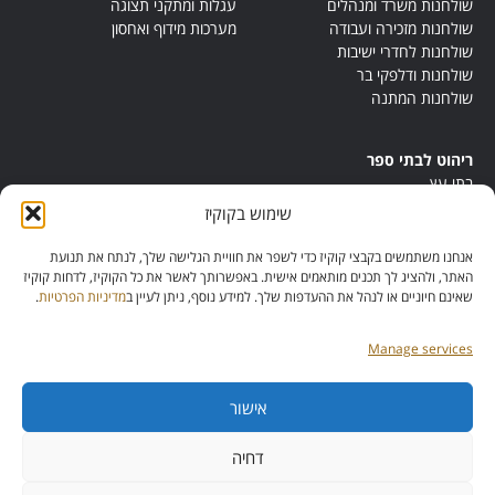
שולחנות משרד ומנהלים
עגלות ומתקני תצוגה
שולחנות מזכירה ועבודה
מערכות מידוף ואחסון
שולחנות לחדרי ישיבות
שולחנות ודלפקי בר
שולחנות המתנה
ריהוט לבתי ספר
בתי עץ
במות ישיבה
שימוש בקוקיז
ריהוט לחדרי מורים
ריהוט מונטסורי
אנחנו משתמשים בקבצי קוקיז כדי לשפר את חוויית הגלישה שלך, לנתח את תנועת
ריהוט אנתרופוסופי
האתר, ולהציג לך תכנים מותאמים אישית. באפשרותך לאשר את כל הקוקיז, לדחות קוקיז
שאינם חיוניים או לנהל את ההעדפות שלך. למידע נוסף, ניתן לעיין ב
מדיניות הפרטיות
.
Manage services
אישור
מס’ ספק:
11013081
מס’ תוכנית:
דחיה
42257