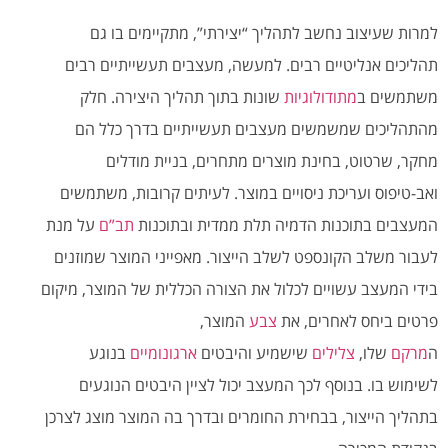
למרות שעיצוב נחשב לתהליך “יצירתי”, מתקיימים בו גם
תהליכים אנליטיים רבים. למעשה, מעצבים תעשייתיים רבים
משתמשים ב
מתודולוגיות
שונות בתוך תהליך היצירה. חלק
מהתהליכים שמשמשים מעצבים תעשייתיים בדרך כלל הם
מחקר, שרטוט, בחינת מוצרים מתחרים, בניית מודלים
ואב-טיפוס ועריכת ניסויים במוצר. לעיתים קרובות, משתמשים
המעצבים בתוכנות הדמיה תלת ממדית ובתוכנות
תב”ם
על מנת
לעבור משלב הקונספט לשלב הייצור. מאפייני המוצר שמוזנים
בידי המעצב עשויים לכלול את הצורה הכללית של המוצר, מיקום
פרטים ביחס לאחרים, את
צבע
המוצר,
ה
מרקם
שלו,
צלילים
שישמיע והיבטים
ארגונומיים
בנוגע
לשימוש בו. בנוסף לכך המעצב יכול לציין היבטים הנוגעים
בתהליך הייצור, בבחירת החומרים ובדרך בה המוצר מוצג לצרכן