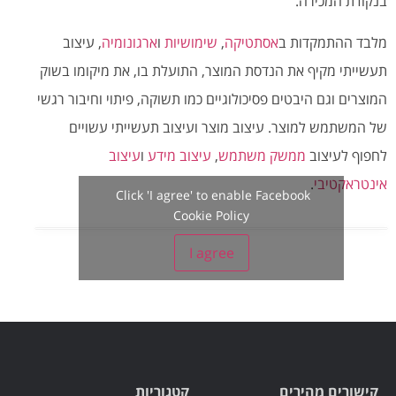
בנקודת המכירה.
מלבד ההתמקדות ב
אסתטיקה
,
שימושיות
ו
ארגונומיה
, עיצוב
תעשייתי מקיף את הנדסת המוצר, התועלת בו, את מיקומו בשוק
המוצרים וגם היבטים פסיכולוגיים כמו תשוקה, פיתוי וחיבור רגשי
של המשתמש למוצר. עיצוב מוצר ועיצוב תעשייתי עשויים
לחפוף לעיצוב
ממשק משתמש
,
עיצוב מידע
ו
עיצוב
אינטראקטיבי
.
Click 'I agree' to enable Facebook
Cookie Policy
I agree
קישורים מהירים
קטגוריות