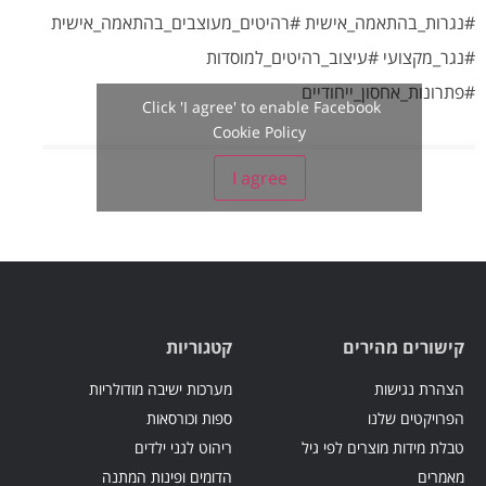
#נגרות_בהתאמה_אישית #רהיטים_מעוצבים_בהתאמה_אישית
#נגר_מקצועי #עיצוב_רהיטים_למוסדות
#פתרונות_אחסון_ייחודיים
Click 'I agree' to enable Facebook
Cookie Policy
I agree
קישורים מהירים
קטגוריות
הצהרת נגישות
מערכות ישיבה מודולריות
הפרויקטים שלנו
ספות וכורסאות
טבלת מידות מוצרים לפי גיל
ריהוט לגני ילדים
מאמרים
הדומים ופינות המתנה