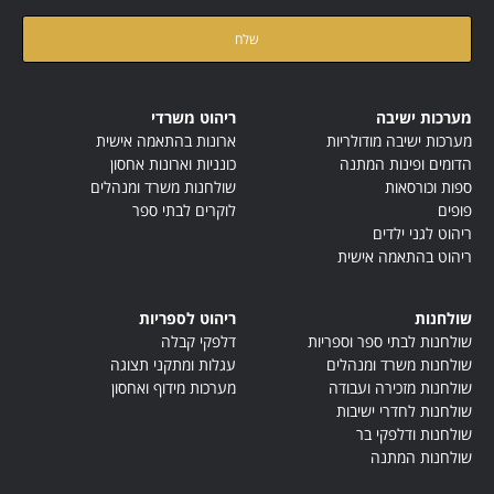
קראתי ואני מאשר/ת את
מדיניות הפרטיות
של האתר
מערכות ישיבה
ריהוט משרדי
מערכות ישיבה מודולריות
ארונות בהתאמה אישית
הדומים ופינות המתנה
כונניות וארונות אחסון
ספות וכורסאות
שולחנות משרד ומנהלים
פופים
לוקרים לבתי ספר
ריהוט לגני ילדים
ריהוט בהתאמה אישית
שולחנות
ריהוט לספריות
שולחנות לבתי ספר וספריות
דלפקי קבלה
שולחנות משרד ומנהלים
עגלות ומתקני תצוגה
שולחנות מזכירה ועבודה
מערכות מידוף ואחסון
שולחנות לחדרי ישיבות
שולחנות ודלפקי בר
שולחנות המתנה