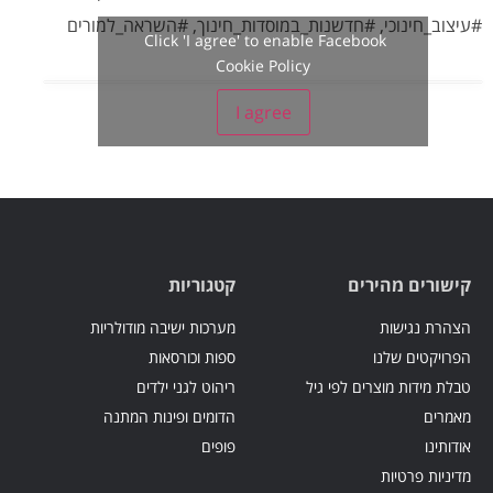
#עיצוב_חינוכי, #חדשנות_במוסדות_חינוך, #השראה_למורים
Click 'I agree' to enable Facebook
Cookie Policy
I agree
קישורים מהירים
קטגוריות
הצהרת נגישות
מערכות ישיבה מודולריות
הפרויקטים שלנו
ספות וכורסאות
טבלת מידות מוצרים לפי גיל
ריהוט לגני ילדים
מאמרים
הדומים ופינות המתנה
אודותינו
פופים
מדיניות פרטיות