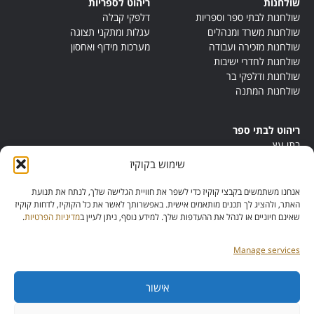
שולחנות
ריהוט לספריות
שולחנות לבתי ספר וספריות
דלפקי קבלה
שולחנות משרד ומנהלים
עגלות ומתקני תצוגה
שולחנות מזכירה ועבודה
מערכות מידוף ואחסון
שולחנות לחדרי ישיבות
שולחנות ודלפקי בר
שולחנות המתנה
ריהוט לבתי ספר
בתי עץ
במות ישיבה
שימוש בקוקיז
ריהוט לחדרי מורים
ריהוט מונטסורי
אנחנו משתמשים בקבצי קוקיז כדי לשפר את חוויית הגלישה שלך, לנתח את תנועת
ריהוט אנתרופוסופי
האתר, ולהציג לך תכנים מותאמים אישית. באפשרותך לאשר את כל הקוקיז, לדחות קוקיז
שאינם חיוניים או לנהל את ההעדפות שלך. למידע נוסף, ניתן לעיין ב
מדיניות הפרטיות
.
Manage services
אישור
מס’ ספק: