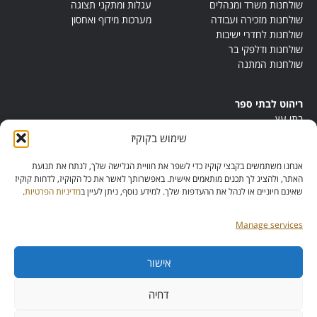
שולחנות משרד ומנהלים
עגלות ומתקני תצוגה
שולחנות מזכירה ועבודה
מערכות מידוף ואחסון
שולחנות לחדרי ישיבות
שולחנות ודלפקי בר
שולחנות המתנה
ריהוט לבתי ספר
בתי עץ
במות ישיבה
שימוש בקוקיז
ריהוט לחדרי מורים
ריהוט מונטסורי
אנחנו משתמשים בקבצי קוקיז כדי לשפר את חוויית הגלישה שלך, לנתח את תנועת
ריהוט אנתרופוסופי
האתר, ולהציג לך תכנים מותאמים אישית. באפשרותך לאשר את כל הקוקיז, לדחות קוקיז
שאינם חיוניים או לנהל את ההעדפות שלך. למידע נוסף, ניתן לעיין ב
מדיניות הפרטיות
.
Manage services
אישור
מס’ ספק:
11013081
מס’ תוכנית:
דחיה
42257