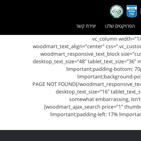
הפרויקטים שלנו
יצירת קשר
[vc_row content_placement=”middle” row
woodmart_text_align=”center” css=”.vc_cust
!important;background-repeat: no-repeat !important;}”][woodmart_
desktop_text_size=”48″ tablet_text_size=”36
!important;padding-bottom: 70p
!important;background-posi
color=”#83b735″]PAGE NOT FOUND[/woodmart_respon
desktop_text_size=”16″ tablet_text_
somewhat embarrassing, isn’t i
[woodmart_ajax_search price=”1″ thumbn
!important;padding-left: 17% !importa