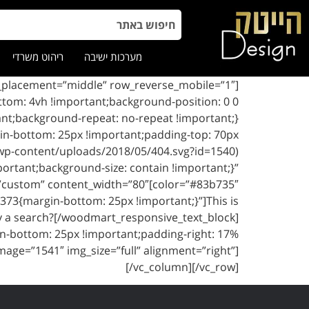
מערכות ישיבה
ריהוט משרדי
tom: 4vh !important;background-position: 0 0
gin-bottom: 25px !important;padding-top: 70px
/wp-content/uploads/2018/05/404.svg?id=1540)
ortant;background-size: contain !important;}”
ze=”custom” content_width=”80″
373{margin-bottom: 25px !important;}”]This is
try a search?[/woodmart_responsive_text_block]
n-bottom: 25px !important;padding-right: 17%
mage=”1541″ img_size=”full” alignment=”right”]
[/vc_column][/vc_row]