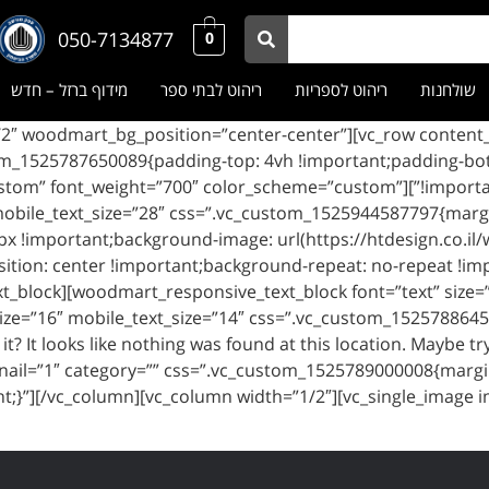
050-7134877
0
שולחנות
ריהוט לספריות
ריהוט לבתי ספר
מידוף ברזל – חדש
_reverse_mobile=”1″][vc_column width=”1/2″ woodmart_bg_position=”center-center”
om_1525787650089{padding-top: 4vh !important;padding-bot
responsive_text_block size=”custom” font_weight=”700″ color_scheme=”custom”
″ mobile_text_size=”28″ css=”.vc_custom_1525944587797{mar
x !important;background-image: url(https://htdesign.co.il
tion: center !important;background-repeat: no-repeat !imp
sive_text_block][woodmart_responsive_text_block font=”text” si
size=”16″ mobile_text_size=”14″ css=”.vc_custom_1525788645
t? It looks like nothing was found at this location. Maybe 
ail=”1″ category=”” css=”.vc_custom_1525789000008{margi
nt;}”][/vc_column][vc_column width=”1/2″][vc_single_image i