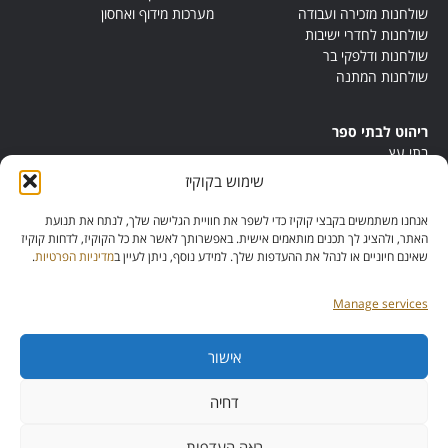
שולחנות מזכירה ועבודה
מערכות מידוף ואחסון
שולחנות לחדרי ישיבות
שולחנות ודלפקי בר
שולחנות המתנה
ריהוט לבתי ספר
בתי עץ
במות ישיבה
שימוש בקוקיז
ריהוט לחדרי מורים
ריהוט מונטסורי
אנחנו משתמשים בקבצי קוקיז כדי לשפר את חוויית הגלישה שלך, לנתח את תנועת
ריהוט אנתרופוסופי
האתר, ולהציג לך תכנים מותאמים אישית. באפשרותך לאשר את כל הקוקיז, לדחות קוקיז
שאינם חיוניים או לנהל את ההעדפות שלך. למידע נוסף, ניתן לעיין ב
מדיניות הפרטיות
.
Manage services
אישור
מס’ ספק:
11013081
מס’ תוכנית:
דחיה
42257
ראה העדפות