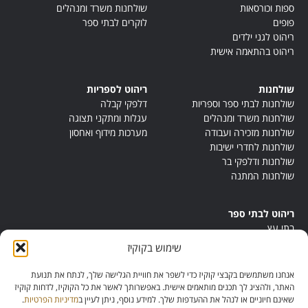
ספות וכורסאות
שולחנות משרד ומנהלים
פופים
לוקרים לבתי ספר
ריהוט לגני ילדים
ריהוט בהתאמה אישית
שולחנות
ריהוט לספריות
שולחנות לבתי ספר וספריות
דלפקי קבלה
שולחנות משרד ומנהלים
עגלות ומתקני תצוגה
שולחנות מזכירה ועבודה
מערכות מידוף ואחסון
שולחנות לחדרי ישיבות
שולחנות ודלפקי בר
שולחנות המתנה
ריהוט לבתי ספר
בתי עץ
במות ישיבה
שימוש בקוקיז
ריהוט לחדרי מורים
ריהוט מונטסורי
אנחנו משתמשים בקבצי קוקיז כדי לשפר את חוויית הגלישה שלך, לנתח את תנועת
ריהוט אנתרופוסופי
האתר, ולהציג לך תכנים מותאמים אישית. באפשרותך לאשר את כל הקוקיז, לדחות קוקיז
שאינם חיוניים או לנהל את ההעדפות שלך. למידע נוסף, ניתן לעיין ב
מדיניות הפרטיות
.