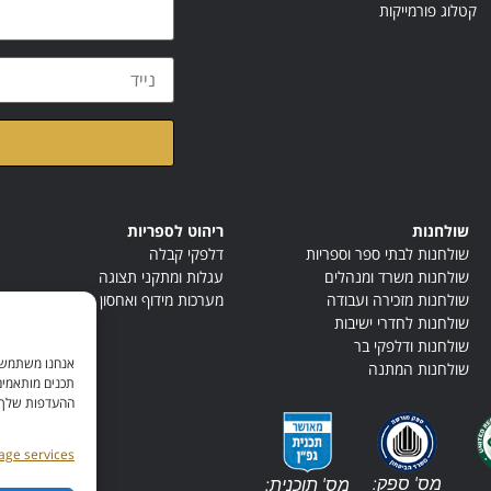
קטלוג פורמייקות
קראתי ואני מאשר/ת א
שולחנות
ריהוט לספריות
שולחנות לבתי ספר וספריות
דלפקי קבלה
שולחנות משרד ומנהלים
עגלות ומתקני תצוגה
שולחנות מזכירה ועבודה
מערכות מידוף ואחסון
שולחנות לחדרי ישיבות
שולחנות ודלפקי בר
אנחנו משתמשים
שולחנות המתנה
תכנים מותאמים
ההעדפות שלך. ל
ge services
מס' ספק:
מס' תוכנית: