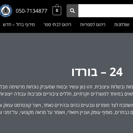
050-7134877
0
שולחנות
ריהוט לספריות
ריהוט לבתי ספר
מידוף ברזל – חדש
24 – בורדו
ת ובשלות עיצובית. זהו גוון עשיר ובטוח שמעניק נוכחות מרשימה מבלי ל
אים במיוחד למשרדים יוקרתיים, חללים ציבוריים וסביבות עבודה ייצוגיות
משתבח לצד חומרים טבעיים כהים ובהירים כאחד, ויוצר קונטרסט עמוק ומ
חרים, מוסיף עומק ועניין ויזואלי, ושומר על מראה מקצועי, על־זמני וב