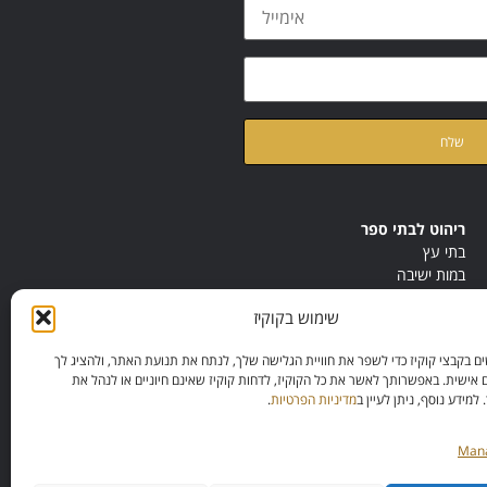
ת
מדיניות הפרטיות
של האתר
ריהוט לבתי ספר
בתי עץ
במות ישיבה
ריהוט לחדרי מורים
שימוש בקוקיז
ריהוט מונטסורי
ריהוט אנתרופוסופי
 בקבצי קוקיז כדי לשפר את חוויית הגלישה שלך, לנתח את תנועת האתר, ולהציג לך
 אישית. באפשרותך לאשר את כל הקוקיז, לדחות קוקיז שאינם חיוניים או לנהל את
מידע נוסף, ניתן לעיין ב
מדיניות הפרטיות
.
Mana