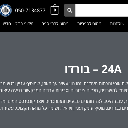
050-7134877
0
שולחנות
ריהוט לספריות
ריהוט לבתי ספר
מידוף ברזל – חדש
24A – בורדו
אופי ונוכחות מעודנת. זהו גוון עשיר אך מאוזן, שמוסיף עניין ורגש מב
מיוחד למשרדים, חללים ציבוריים וסביבות עבודה המבקשות נגיעה עיצובית
ר, עובד היטב לצד חומרים טבעיים ומתוחכמים ויוצר קונטרסט חמים ומדו
נבחרים, מוסיף עומק ועניין ויזואלי, ושומר על מראה מקצועי, עשיר ועל