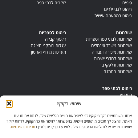
פופים
לוקרים לבתי ספר
ריהוט לגני ילדים
ריהוט בהתאמה אישית
שולחנות
ריהוט לספריות
שולחנות לבתי ספר וספריות
דלפקי קבלה
שולחנות משרד ומנהלים
עגלות ומתקני תצוגה
שולחנות מזכירה ועבודה
מערכות מידוף ואחסון
שולחנות לחדרי ישיבות
שולחנות ודלפקי בר
שולחנות המתנה
ריהוט לבתי ספר
בתי עץ
במות ישיבה
שימוש בקוקיז
ריהוט לחדרי מורים
ריהוט מונטסורי
אנחנו משתמשים בקבצי קוקיז כדי לשפר את חוויית הגלישה שלך, לנתח את תנועת
ריהוט אנתרופוסופי
האתר, ולהציג לך תכנים מותאמים אישית. באפשרותך לאשר את כל הקוקיז, לדחות קוקיז
שאינם חיוניים או לנהל את ההעדפות שלך. למידע נוסף, ניתן לעיין ב
מדיניות הפרטיות
.