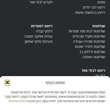
פופים
לוקרים לבתי ספר
ריהוט לגני ילדים
ריהוט בהתאמה אישית
שולחנות
ריהוט לספריות
שולחנות לבתי ספר וספריות
דלפקי קבלה
שולחנות משרד ומנהלים
עגלות ומתקני תצוגה
שולחנות מזכירה ועבודה
מערכות מידוף ואחסון
שולחנות לחדרי ישיבות
שולחנות ודלפקי בר
שולחנות המתנה
ריהוט לבתי ספר
בתי עץ
במות ישיבה
שימוש בקוקיז
ריהוט לחדרי מורים
ריהוט מונטסורי
אנחנו משתמשים בקבצי קוקיז כדי לשפר את חוויית הגלישה שלך, לנתח את תנועת
ריהוט אנתרופוסופי
האתר, ולהציג לך תכנים מותאמים אישית. באפשרותך לאשר את כל הקוקיז, לדחות קוקיז
שאינם חיוניים או לנהל את ההעדפות שלך. למידע נוסף, ניתן לעיין ב
מדיניות הפרטיות
.