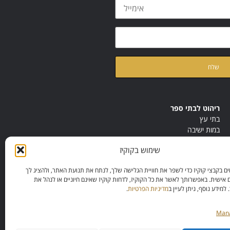
ת
מדיניות הפרטיות
של האתר
ריהוט לבתי ספר
בתי עץ
במות ישיבה
ריהוט לחדרי מורים
שימוש בקוקיז
ריהוט מונטסורי
ריהוט אנתרופוסופי
 בקבצי קוקיז כדי לשפר את חוויית הגלישה שלך, לנתח את תנועת האתר, ולהציג לך
 אישית. באפשרותך לאשר את כל הקוקיז, לדחות קוקיז שאינם חיוניים או לנהל את
מידע נוסף, ניתן לעיין ב
מדיניות הפרטיות
.
Mana