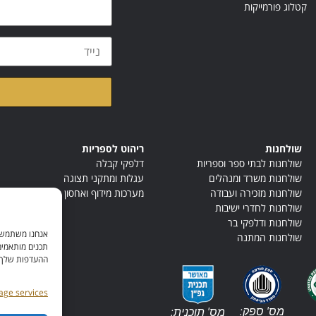
קטלוג פורמייקות
קראתי ואני מאשר/ת א
שולחנות
ריהוט לספריות
שולחנות לבתי ספר וספריות
דלפקי קבלה
שולחנות משרד ומנהלים
עגלות ומתקני תצוגה
שולחנות מזכירה ועבודה
מערכות מידוף ואחסון
שולחנות לחדרי ישיבות
שולחנות ודלפקי בר
אנחנו משתמשים
שולחנות המתנה
תכנים מותאמים
ההעדפות שלך. ל
ge services
מס' ספק:
מס' תוכנית: