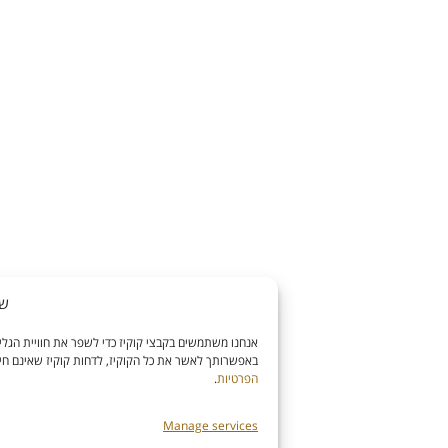
שימוש בקוקיז
אנחנו משתמשים בקבצי קוקיז כדי לשפר את חוויית הגלישה שלך, לנתח את תנועת האתר, ולה
באפשרותך לאשר את כל הקוקיז, לדחות קוקיז שאינם חיוניים או לנהל את ההעדפות שלך. למידע
הפרטיות
.
Manage services