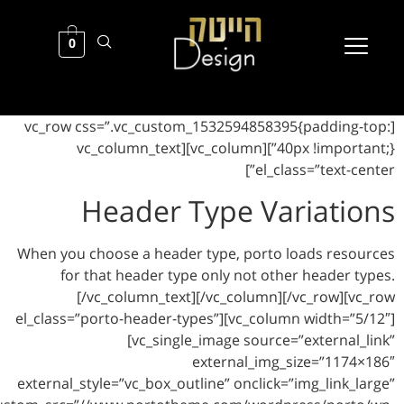
0
[vc_row css=”.vc_custom_153259
40px !important;}”][vc_column][vc_column_text
Header Type
When you choose a header type, p
for that header type only n
[/vc_column_text][/vc_co
el_class=”porto-header-types”][vc
[vc_single_image 
external
external_style=”vc_box_outline” on