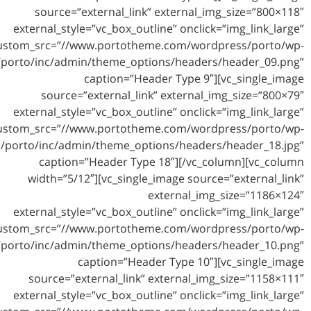
source=”external_link” extern
external_style=”vc_box_outline” on
custom_src=”//www.portotheme.com/
content/themes/porto/inc/admin/theme_options/hea
caption=”Header Typ
source=”external_link” exter
external_style=”vc_box_outline” on
custom_src=”//www.portotheme.com/
content/themes/porto/inc/admin/theme_options/he
caption=”Header Type 18″][/
width=”5/12″][vc_single_image s
external
external_style=”vc_box_outline” on
custom_src=”//www.portotheme.com/
content/themes/porto/inc/admin/theme_options/hea
caption=”Header Type
source=”external_link” externa
external_style=”vc_box_outline” on