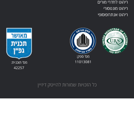
ספק:
1101
מס’ תוכנית:
42257
ות שמורות להייטק דיזיין