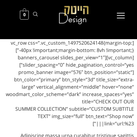
0
[vc_row css=”.vc_custom_1497520624148{mar
-40px !important;margin-bottom: 8vh !important;}”]
[vc_column][banners_carousel slides_per_view=”1″
slider_spacing=”0″ hide_pagination_control=”yes”]
[promo_banner image=”576″ btn_position=
btn_color=”primary” btn_style=”3d” title_siz
large” vertical_alignment=”middle” hov
woodmart_color_scheme=”dark” increase_spac
title=”CHECK
SUMMER COLLECTION” subtitle=”CUSTOM 
TEXT” img_size=”full” btn_text=”
link=
Adipiscing massa urna curabitur tristique