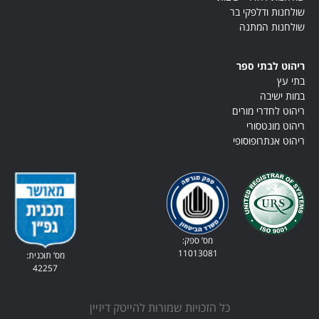
דלפקי בר
המתנה
י ספר
ה
י מורים
סורי
ופוסופי
מס’ ספק:
11013081
מס’ תוכנית:
42257
כל הזכויות שמורות להייטק דיזיין