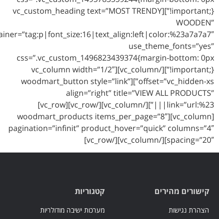
!important;}”][vc_custom_heading text=”MOST TRENDY
W
font_container=”tag:p|font_size:16|text_align:left|color:%
use_theme_fon
css=”.vc_custom_1496823439374{margin-bot
!important;}”][/vc_column][vc_column width=”1/2″
offset=”vc_hidden-xs”][woodmart_button style=”link”
align=”right” title=”VIEW ALL 
link=”url:%23|||”][/vc_column][/vc_row][vc_row]
[vc_column][woodmart_products items_per_page=”8″
pagination=”infinit” product_hover=”quick” co
spacing=”20
 מהירים
קטגוריות
ישות
מערכות ישיבה מודולריות