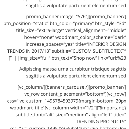
sagittis a vulputate parturient elem
[/promo_banner][promo_banner image=”576″
btn_position=”static” btn_color=”primary” btn_s
title_size=”extra-large” vertical_alignment
hover=”none” woodmart_color_schem
increase_spaces=”yes” title=”INTERI
TRENDS IN 2017/18″ subtitle=”CUSTOM SUBTIT
img_size=”full” btn_text=”Shop now” link=”ur
Adipiscing massa urna curabitur tristique
sagittis a vulputate parturient elem
[/promo_banner][/banners_carousel][/vc_column]
[/vc_row][vc_row content_placement=”bottom”
css=”.vc_custom_1495784593979{margin-bott
!important;}”][vc_column width=”1/2″][woodmart_title
subtitle_font=”alt” size=”medium” align=”lef
TRENDING PR
css=”.vc_custom_1495783559244{margin-bot