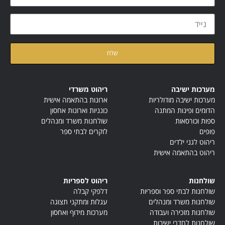
 ואני מאשר/ת את
מדיניות הפרטיות
של האתר
שיבה
ריהוט משרדי
בה מודולריות
ארונות בהתאמה אישית
ינות המתנה
כונניות וארונות אחסון
אות
שולחנות משרד ומנהלים
לוקרים לבתי ספר
 ילדים
אמה אישית
ריהוט לספריות
בתי ספר וספריות
דלפקי קבלה
שרד ומנהלים
עגלות ומתקני תצוגה
זכירה ועבודה
מערכות מידוף ואחסון
חדרי ישיבות