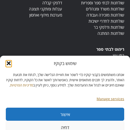
שולחנות לבתי ספר וספריות
דלפקי קבלה
שולחנות משרד ומנהלים
עגלות ומתקני תצוגה
שולחנות מזכירה ועבודה
מערכות מידוף ואחסון
שולחנות לחדרי ישיבות
שולחנות ודלפקי בר
שולחנות המתנה
ריהוט לבתי ספר
בתי עץ
במות ישיבה
שימוש בקוקיז
ריהוט לחדרי מורים
ריהוט מונטסורי
אנחנו משתמשים בקבצי קוקיז כדי לשפר את חוויית הגלישה שלך, לנתח את תנועת
ריהוט אנתרופוסופי
האתר, ולהציג לך תכנים מותאמים אישית. באפשרותך לאשר את כל הקוקיז, לדחות קוקיז
שאינם חיוניים או לנהל את ההעדפות שלך. למידע נוסף, ניתן לעיין ב
מדיניות הפרטיות
.
Manage services
אישור
מס’ ספק:
11013081
מס’ תוכנית:
דחיה