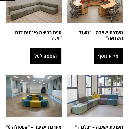
מערכת ישיבה – “מעגל
ספת רביצה פינתית דגם
השראה”
“וינה”
מידע נוסף
הוספה לסל
מערכת ישיבה – “בלגרד”
מערכת ישיבה – “קפסולה 8”