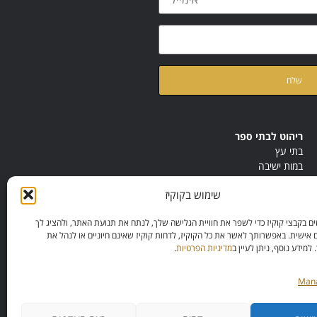
ת
מדיניות הפרטיות
של האתר
ריהוט לבתי ספר
בתי עץ
במות ישיבה
ריהוט לחדרי מורים
שימוש בקוקיז
ריהוט מונטסורי
ריהוט אנתרופוסופי
 בקבצי קוקיז כדי לשפר את חוויית הגלישה שלך, לנתח את תנועת האתר, ולהציג לך
 אישית. באפשרותך לאשר את כל הקוקיז, לדחות קוקיז שאינם חיוניים או לנהל את
מידע נוסף, ניתן לעיין ב
מדיניות הפרטיות
.
Mana