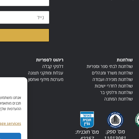
קראתי ואני מאשר/ת א
שולחנות
ריהוט לספריות
שולחנות לבתי ספר וספריות
דלפקי קבלה
שולחנות משרד ומנהלים
עגלות ומתקני תצוגה
שולחנות מזכירה ועבודה
מערכות מידוף ואחסון
שולחנות לחדרי ישיבות
שולחנות ודלפקי בר
אנחנו משתמשים
שולחנות המתנה
תכנים מותאמים
ההעדפות שלך. ל
ge services
מס' ספק:
מס' תוכנית:
11013081
42257