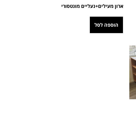
ארון מעילים+נעליים מונטסורי
הוספה לסל