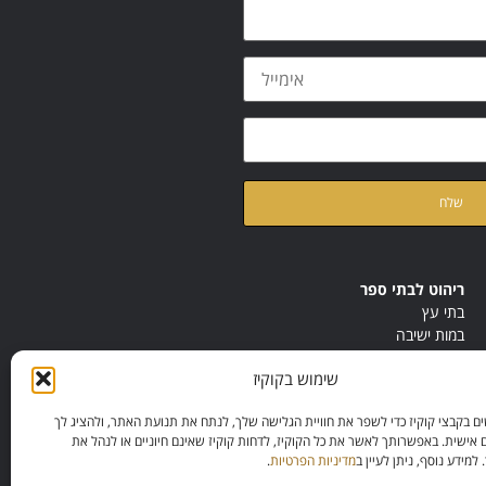
ת
מדיניות הפרטיות
של האתר
ריהוט לבתי ספר
בתי עץ
במות ישיבה
ריהוט לחדרי מורים
שימוש בקוקיז
ריהוט מונטסורי
ריהוט אנתרופוסופי
 בקבצי קוקיז כדי לשפר את חוויית הגלישה שלך, לנתח את תנועת האתר, ולהציג לך
 אישית. באפשרותך לאשר את כל הקוקיז, לדחות קוקיז שאינם חיוניים או לנהל את
מידע נוסף, ניתן לעיין ב
מדיניות הפרטיות
.