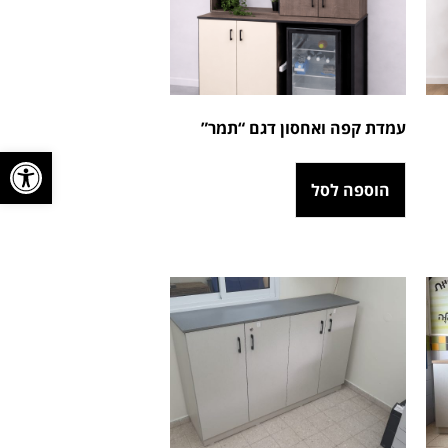
עמדת קפה ואחסון דגם “תמר”
פתח סרגל
הוספה לסל