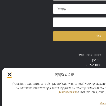
ת
מדיניות הפרטיות
של האתר
ריהוט לבתי ספר
בתי עץ
במות ישיבה
ריהוט לחדרי מורים
שימוש בקוקיז
ריהוט מונטסורי
ריהוט אנתרופוסופי
 בקבצי קוקיז כדי לשפר את חוויית הגלישה שלך, לנתח את תנועת האתר, ולהציג לך
 אישית. באפשרותך לאשר את כל הקוקיז, לדחות קוקיז שאינם חיוניים או לנהל את
מידע נוסף, ניתן לעיין ב
מדיניות הפרטיות
.
Mana