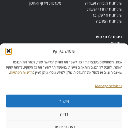
שולחנות מזכירה ועבודה
מערכות מידוף ואחסון
שולחנות לחדרי ישיבות
שולחנות ודלפקי בר
שולחנות המתנה
ריהוט לבתי ספר
בתי עץ
במות ישיבה
שימוש בקוקיז
ריהוט לחדרי מורים
ריהוט מונטסורי
אנחנו משתמשים בקבצי קוקיז כדי לשפר את חוויית הגלישה שלך, לנתח את תנועת
ריהוט אנתרופוסופי
האתר, ולהציג לך תכנים מותאמים אישית. באפשרותך לאשר את כל הקוקיז, לדחות קוקיז
שאינם חיוניים או לנהל את ההעדפות שלך. למידע נוסף, ניתן לעיין ב
מדיניות הפרטיות
.
Manage services
אישור
מס’ ספק:
11013081
מס’ תוכנית:
דחיה
42257
ראה העדפות