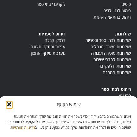
פופים
לוקרים לבתי ספר
ריהוט לגני ילדים
ריהוט בהתאמה אישית
שולחנות
ריהוט לספריות
שולחנות לבתי ספר וספריות
דלפקי קבלה
שולחנות משרד ומנהלים
עגלות ומתקני תצוגה
שולחנות מזכירה ועבודה
מערכות מידוף ואחסון
שולחנות לחדרי ישיבות
שולחנות ודלפקי בר
שולחנות המתנה
ריהוט לבתי ספר
בתי עץ
במות ישיבה
שימוש בקוקיז
ריהוט לחדרי מורים
ריהוט מונטסורי
אנחנו משתמשים בקבצי קוקיז כדי לשפר את חוויית הגלישה שלך, לנתח את תנועת
ריהוט אנתרופוסופי
האתר, ולהציג לך תכנים מותאמים אישית. באפשרותך לאשר את כל הקוקיז, לדחות קוקיז
שאינם חיוניים או לנהל את ההעדפות שלך. למידע נוסף, ניתן לעיין ב
מדיניות הפרטיות
.