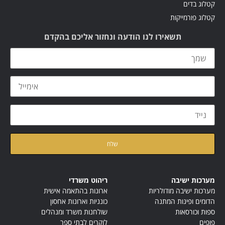
קטלוג בדים
קטלוג פורמייקות
תשאירו לנו הודעה ונחזור אליכם בהקדם
קראתי ואני מאשר/ת את
מדיניות הפרטיות
של האתר
מערכות ישיבה
ריהוט משרדי
מערכות ישיבה מודולריות
ארונות בהתאמה אישית
הדומים ופינות המתנה
כונניות וארונות אחסון
ספות וכורסאות
שולחנות משרד ומנהלים
פופים
לוקרים לבתי ספר