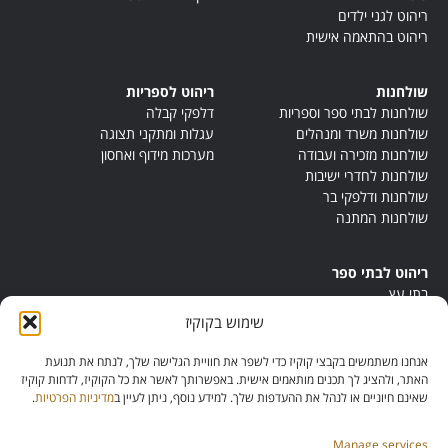
ריהוט לגני ילדים
ריהוט בהתאמה אישית
שולחנות
ריהוט לספריות
שולחנות לבתי ספר וספריות
דלפקי קבלה
שולחנות משרד ומנהלים
עגלות ומתקני תצוגה
שולחנות מזכירה ועבודה
מערכות מידוף ואחסון
שולחנות לחדרי ישיבות
שולחנות ודלפקי בר
שולחנות המתנה
ריהוט לבתי ספר
בתי עץ
במות ישיבה
שימוש בקוקיז
ריהוט לחדרי מורים
ריהוט מונטסורי
אנחנו משתמשים בקבצי קוקיז כדי לשפר את חוויית הגלישה שלך, לנתח את תנועת
ריהוט אנתרופוסופי
האתר, ולהציג לך תכנים מותאמים אישית. באפשרותך לאשר את כל הקוקיז, לדחות קוקיז
שאינם חיוניים או לנהל את ההעדפות שלך. למידע נוסף, ניתן לעיין ב
מדיניות הפרטיות
.
Manage services