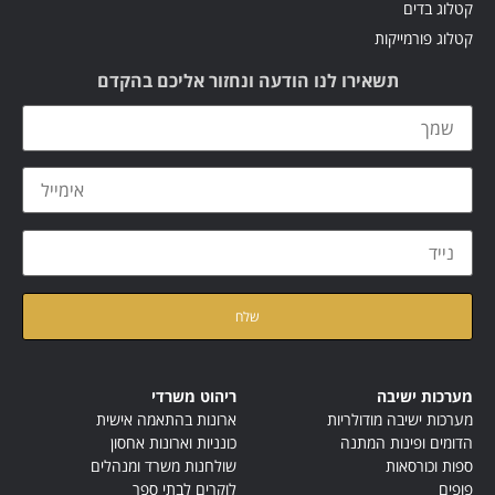
קטלוג בדים
קטלוג פורמייקות
תשאירו לנו הודעה ונחזור אליכם בהקדם
קראתי ואני מאשר/ת את
מדיניות הפרטיות
של האתר
מערכות ישיבה
ריהוט משרדי
מערכות ישיבה מודולריות
ארונות בהתאמה אישית
הדומים ופינות המתנה
כונניות וארונות אחסון
ספות וכורסאות
שולחנות משרד ומנהלים
פופים
לוקרים לבתי ספר