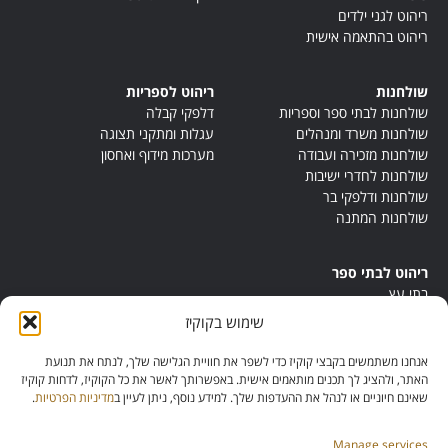
ריהוט לגני ילדים
ריהוט בהתאמה אישית
שולחנות
ריהוט לספריות
שולחנות לבתי ספר וספריות
דלפקי קבלה
שולחנות משרד ומנהלים
עגלות ומתקני תצוגה
שולחנות מזכירה ועבודה
מערכות מידוף ואחסון
שולחנות לחדרי ישיבות
שולחנות ודלפקי בר
שולחנות המתנה
ריהוט לבתי ספר
בתי עץ
במות ישיבה
שימוש בקוקיז
ריהוט לחדרי מורים
ריהוט מונטסורי
אנחנו משתמשים בקבצי קוקיז כדי לשפר את חוויית הגלישה שלך, לנתח את תנועת
ריהוט אנתרופוסופי
האתר, ולהציג לך תכנים מותאמים אישית. באפשרותך לאשר את כל הקוקיז, לדחות קוקיז
שאינם חיוניים או לנהל את ההעדפות שלך. למידע נוסף, ניתן לעיין ב
מדיניות הפרטיות
.
Manage services