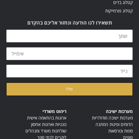
קטלוג בדים
קטלוג פורמייקות
תשאירו לנו הודעה ונחזור אליכם בהקדם
קראתי ואני מאשר/ת את
מדיניות הפרטיות
של האתר
מערכות ישיבה
ריהוט משרדי
מערכות ישיבה מודולריות
ארונות בהתאמה אישית
הדומים ופינות המתנה
כונניות וארונות אחסון
ספות וכורסאות
שולחנות משרד ומנהלים
פופים
לוקרים לבתי ספר