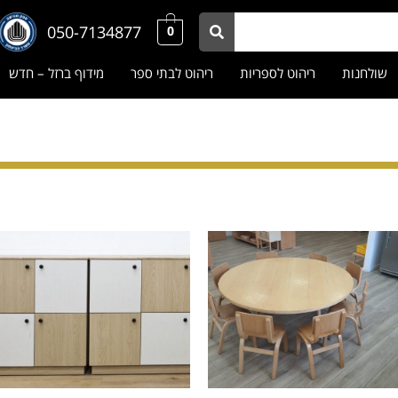
050-7134877
0
שולחנות
ריהוט לספריות
ריהוט לבתי ספר
מידוף ברזל – חדש