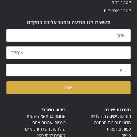
קטלוג בדים
קטלוג פורמייקות
תשאירו לנו הודעה ונחזור אליכם בהקדם
קראתי ואני מאשר/ת את
מדיניות הפרטיות
של האתר
מערכות ישיבה
ריהוט משרדי
מערכות ישיבה מודולריות
ארונות בהתאמה אישית
הדומים ופינות המתנה
כונניות וארונות אחסון
ספות וכורסאות
שולחנות משרד ומנהלים
פופים
לוקרים לבתי ספר