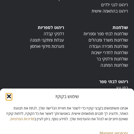
ריהוט לגני ילדים
ריהוט בהתאמה אישית
שולחנות
ריהוט לספריות
שולחנות לבתי ספר וספריות
דלפקי קבלה
שולחנות משרד ומנהלים
עגלות ומתקני תצוגה
שולחנות מזכירה ועבודה
מערכות מידוף ואחסון
שולחנות לחדרי ישיבות
שולחנות ודלפקי בר
שולחנות המתנה
ריהוט לבתי ספר
בתי עץ
במות ישיבה
שימוש בקוקיז
ריהוט לחדרי מורים
ריהוט מונטסורי
אנחנו משתמשים בקבצי קוקיז כדי לשפר את חוויית הגלישה שלך, לנתח את תנועת
ריהוט אנתרופוסופי
האתר, ולהציג לך תכנים מותאמים אישית. באפשרותך לאשר את כל הקוקיז, לדחות קוקיז
שאינם חיוניים או לנהל את ההעדפות שלך. למידע נוסף, ניתן לעיין ב
מדיניות הפרטיות
.
Manage services