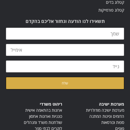
קטלוג בדים
קטלוג פורמייקות
תשאירו לנו הודעה ונחזור אליכם בהקדם
קראתי ואני מאשר/ת את
מדיניות הפרטיות
של האתר
מערכות ישיבה
ריהוט משרדי
מערכות ישיבה מודולריות
ארונות בהתאמה אישית
הדומים ופינות המתנה
כונניות וארונות אחסון
ספות וכורסאות
שולחנות משרד ומנהלים
פופים
לוקרים לבתי ספר