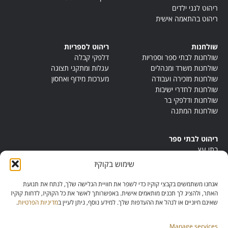
ריהוט לגני ילדים
ריהוט בהתאמה אישית
שולחנות
ריהוט לספריות
שולחנות לבתי ספר וספריות
דלפקי קבלה
שולחנות משרד ומנהלים
עגלות ומתקני תצוגה
שולחנות מזכירה ועבודה
מערכות מידוף ואחסון
שולחנות לחדרי ישיבות
שולחנות ודלפקי בר
שולחנות המתנה
ריהוט לבתי ספר
בתי עץ
במות ישיבה
שימוש בקוקיז
ריהוט לחדרי מורים
ריהוט מונטסורי
אנחנו משתמשים בקבצי קוקיז כדי לשפר את חוויית הגלישה שלך, לנתח את תנועת
ריהוט אנתרופוסופי
האתר, ולהציג לך תכנים מותאמים אישית. באפשרותך לאשר את כל הקוקיז, לדחות קוקיז
שאינם חיוניים או לנהל את ההעדפות שלך. למידע נוסף, ניתן לעיין ב
מדיניות הפרטיות
.
Manage services