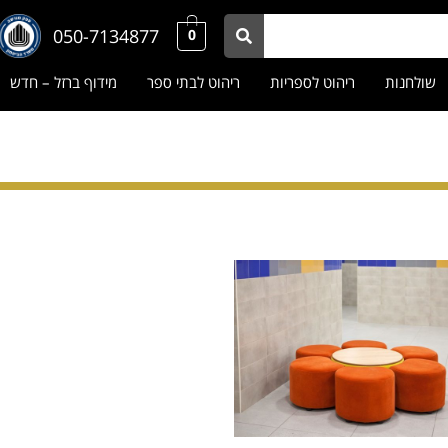
050-7134877
0
שולחנות
ריהוט לספריות
ריהוט לבתי ספר
מידוף ברזל – חדש