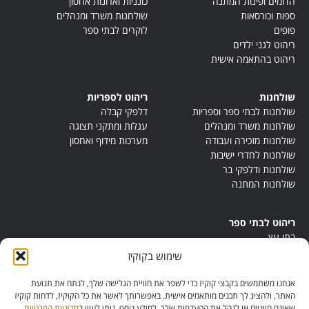
הדומים ופינות המתנה
כונניות וארונות אחסון
ספות וכורסאות
שולחנות משרד ומנהלים
פופים
לוקרים לבתי ספר
ריהוט לגני ילדים
ריהוט בהתאמה אישית
שולחנות
ריהוט לספריות
שולחנות לבתי ספר וספריות
דלפקי קבלה
שולחנות משרד ומנהלים
עגלות ומתקני תצוגה
שולחנות מזכירה ועבודה
מערכות מידוף ואחסון
שולחנות לחדרי ישיבות
שולחנות ודלפקי בר
שולחנות המתנה
ריהוט לבתי ספר
בתי עץ
במות ישיבה
שימוש בקוקיז
ריהוט לחדרי מורים
ריהוט מונטסורי
אנחנו משתמשים בקבצי קוקיז כדי לשפר את חוויית הגלישה שלך, לנתח את תנועת
ריהוט אנתרופוסופי
האתר, ולהציג לך תכנים מותאמים אישית. באפשרותך לאשר את כל הקוקיז, לדחות קוקיז
שאינם חיוניים או לנהל את ההעדפות שלך. למידע נוסף, ניתן לעיין ב
מדיניות הפרטיות
.