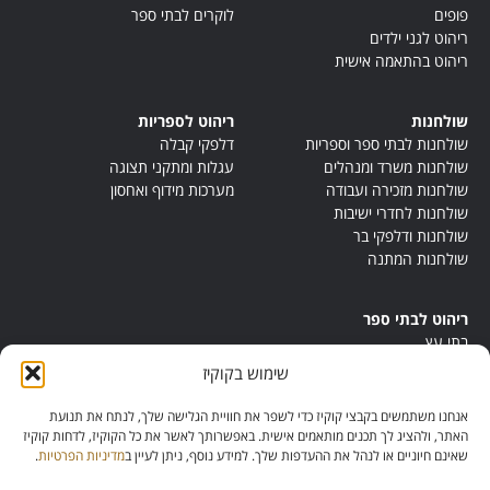
פופים
לוקרים לבתי ספר
ריהוט לגני ילדים
ריהוט בהתאמה אישית
שולחנות
ריהוט לספריות
שולחנות לבתי ספר וספריות
דלפקי קבלה
שולחנות משרד ומנהלים
עגלות ומתקני תצוגה
שולחנות מזכירה ועבודה
מערכות מידוף ואחסון
שולחנות לחדרי ישיבות
שולחנות ודלפקי בר
שולחנות המתנה
ריהוט לבתי ספר
בתי עץ
במות ישיבה
שימוש בקוקיז
ריהוט לחדרי מורים
ריהוט מונטסורי
אנחנו משתמשים בקבצי קוקיז כדי לשפר את חוויית הגלישה שלך, לנתח את תנועת
ריהוט אנתרופוסופי
האתר, ולהציג לך תכנים מותאמים אישית. באפשרותך לאשר את כל הקוקיז, לדחות קוקיז
שאינם חיוניים או לנהל את ההעדפות שלך. למידע נוסף, ניתן לעיין ב
מדיניות הפרטיות
.