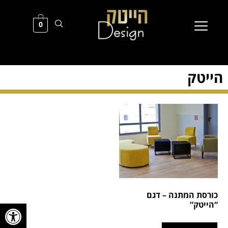
0
הייטק
כורסת המתנה – דגם
פתח סרגל
“הייטק”