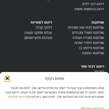
ריהוט לגני ילדים
ריהוט בהתאמה אישית
שולחנות
ריהוט לספריות
שולחנות לבתי ספר וספריות
דלפקי קבלה
שולחנות משרד ומנהלים
עגלות ומתקני תצוגה
שולחנות מזכירה ועבודה
מערכות מידוף ואחסון
שולחנות לחדרי ישיבות
שולחנות ודלפקי בר
שולחנות המתנה
ריהוט לבתי ספר
בתי עץ
במות ישיבה
שימוש בקוקיז
ריהוט לחדרי מורים
ריהוט מונטסורי
אנחנו משתמשים בקבצי קוקיז כדי לשפר את חוויית הגלישה שלך, לנתח את תנועת
ריהוט אנתרופוסופי
האתר, ולהציג לך תכנים מותאמים אישית. באפשרותך לאשר את כל הקוקיז, לדחות קוקיז
שאינם חיוניים או לנהל את ההעדפות שלך. למידע נוסף, ניתן לעיין ב
מדיניות הפרטיות
.
Manage services