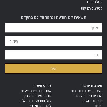
קטלוג בדים
קטלוג פורמייקות
תשאירו לנו הודעה ונחזור אליכם בהקדם
קראתי ואני מאשר/ת את
מדיניות הפרטיות
של האתר
מערכות ישיבה
ריהוט משרדי
מערכות ישיבה מודולריות
ארונות בהתאמה אישית
הדומים ופינות המתנה
כונניות וארונות אחסון
ספות וכורסאות
שולחנות משרד ומנהלים
פופים
לוקרים לבתי ספר